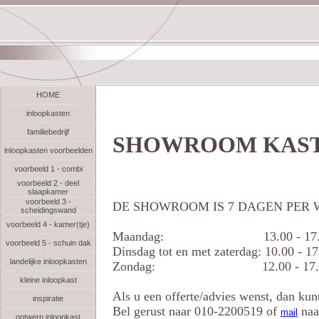
HOME
inloopkasten
familiebedrijf
SHOWROOM KAST
inloopkasten voorbeelden
voorbeeld 1 - combi
voorbeeld 2 - deel
slaapkamer
voorbeeld 3 -
DE SHOWROOM IS 7 DAGEN PER
scheidingswand
voorbeeld 4 - kamer(tje)
Maandag: 13.00 - 17.30
voorbeeld 5 - schuin dak
Dinsdag tot en met zaterdag: 10.00 - 17
landelijke inloopkasten
Zondag: 12.00 - 17.00
kleine inloopkast
Als u een offerte/advies wenst, dan kun
inspiratie
Bel gerust naar 010-2200519 of
naa
mail
ontwerp inloopkast