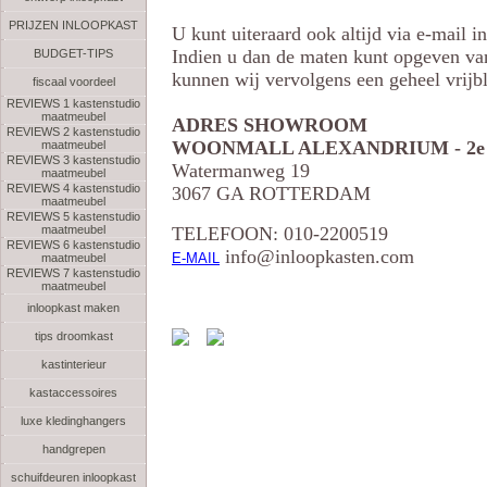
PRIJZEN INLOOPKAST
U kunt uiteraard ook altijd via e-mail 
Indien u dan de maten kunt opgeven va
BUDGET-TIPS
kunnen wij vervolgens een geheel vrijbl
fiscaal voordeel
REVIEWS 1 kastenstudio
maatmeubel
ADRES SHOWROOM
REVIEWS 2 kastenstudio
WOONMALL ALEXANDRIUM - 2e etag
maatmeubel
REVIEWS 3 kastenstudio
Watermanweg 19
maatmeubel
REVIEWS 4 kastenstudio
3067 GA ROTTERDAM
maatmeubel
REVIEWS 5 kastenstudio
maatmeubel
TELEFOON: 010-2200519
REVIEWS 6 kastenstudio
info@inloopkasten.com
E-MAIL
maatmeubel
REVIEWS 7 kastenstudio
maatmeubel
inloopkast maken
tips droomkast
kastinterieur
kastaccessoires
luxe kledinghangers
handgrepen
schuifdeuren inloopkast