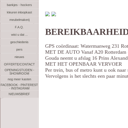
bankjes - hockers
kleuren inloopkast
meubelmakerij
F.A.Q.
BEREIKBAARHEI
wist u dat ...
geschiedenis
GPS coördinaat: Watermanweg 231 Ro
pers
MET DE AUTO Vanaf A20 Rotterdam - 
nieuws
Gouda neemt u afslag 16 Prins Alexand
MET HET OPENBAAR VERVOER
OFFERTE/CONTACT
Per trein, bus of metro kunt u ook naar
OPENINGSTIJDEN -
SHOWROOM
Vervolgens is het slechts een paar min
nog meer kasten
FACEBOOK - PINTEREST
- INSTAGRAM
NIEUWSBRIEF