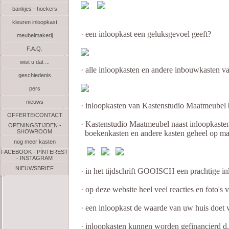
bankjes - hockers
kleuren inloopkast
· een inloopkast een geluksgevoel geeft?
meubelmakerij
F.A.Q.
wist u dat ...
· alle inloopkasten en andere inbouwkasten
geschiedenis
pers
nieuws
· inloopkasten van Kastenstudio Maatmeubel bi
OFFERTE/CONTACT
· Kastenstudio Maatmeubel naast inloopkasten 
OPENINGSTIJDEN -
SHOWROOM
boekenkasten en andere kasten geheel op ma
nog meer kasten
FACEBOOK - PINTEREST
- INSTAGRAM
NIEUWSBRIEF
· in het tijdschrift GOOISCH een prachtige i
· op deze website heel veel reacties en foto's 
· een inloopkast de waarde van uw huis doet
· inloopkasten kunnen worden gefinancierd d.