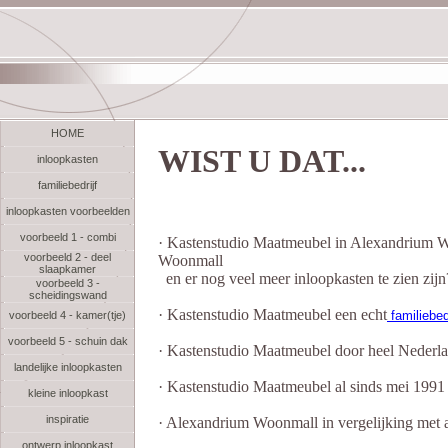
HOME
WIST U DAT...
inloopkasten
familiebedrijf
inloopkasten voorbeelden
voorbeeld 1 - combi
· Kastenstudio Maatmeubel in Alexandrium W
voorbeeld 2 - deel
Woonmall
slaapkamer
en er nog veel meer inloopkasten te zien zijn
voorbeeld 3 -
scheidingswand
· Kastenstudio Maatmeubel een echt
familiebedr
voorbeeld 4 - kamer(tje)
voorbeeld 5 - schuin dak
· Kastenstudio Maatmeubel door heel Nederl
landelijke inloopkasten
· Kastenstudio Maatmeubel al sinds mei 1991 
kleine inloopkast
inspiratie
· Alexandrium Woonmall in vergelijking met 
ontwerp inloopkast