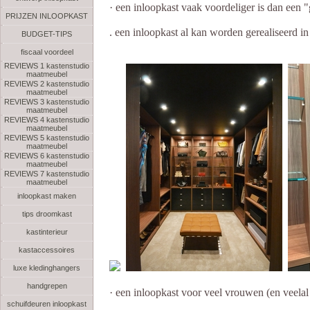
· een inloopkast vaak voordeliger is dan een
PRIJZEN INLOOPKAST
. een inloopkast al kan worden gerealiseerd i
BUDGET-TIPS
fiscaal voordeel
REVIEWS 1 kastenstudio
maatmeubel
REVIEWS 2 kastenstudio
maatmeubel
REVIEWS 3 kastenstudio
maatmeubel
REVIEWS 4 kastenstudio
maatmeubel
REVIEWS 5 kastenstudio
maatmeubel
REVIEWS 6 kastenstudio
maatmeubel
REVIEWS 7 kastenstudio
maatmeubel
inloopkast maken
tips droomkast
kastinterieur
kastaccessoires
luxe kledinghangers
handgrepen
· een inloopkast voor veel vrouwen (en veela
schuifdeuren inloopkast