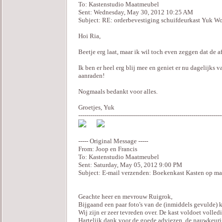
To: Kastenstudio Maatmeubel
Sent: Wednesday, May 30, 2012 10:25 AM
Subject: RE: orderbevestiging schuifdeurkast Yuk Wo
Hoi Ria,
Beetje erg laat, maar ik wil toch even zeggen dat de a
Ik ben er heel erg blij mee en geniet er nu dagelijks
aanraden!
Nogmaals bedankt voor alles.
Groetjes, Yuk
------------------------------------------------------------------------
----- Original Message -----
From: Joop en Francis
To: Kastenstudio Maatmeubel
Sent: Saturday, May 05, 2012 9:00 PM
Subject: E-mail verzenden: Boekenkast Kasten op ma
Geachte heer en mevrouw Ruigrok,
Bijgaand een paar foto's van de (inmiddels gevulde) 
Wij zijn er zeer tevreden over. De kast voldoet volle
Hartelijk dank voor de goede adviezen, de nauwkeuri