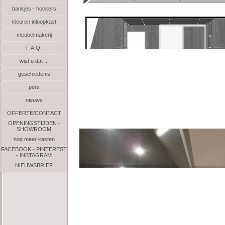
bankjes - hockers
kleuren inloopkast
meubelmakerij
F.A.Q.
wist u dat ...
geschiedenis
pers
nieuws
OFFERTE/CONTACT
OPENINGSTIJDEN -
SHOWROOM
nog meer kasten
FACEBOOK - PINTEREST
- INSTAGRAM
NIEUWSBRIEF