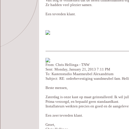
Valt nog te vermelden dat de heren timmermannen erg
Ze hadden veel plezier samen.
Een tevreden klant.
------------------------------------------------------------------------
From: Chris Hellinga - TNW
Sent: Monday, January 21, 2013 7:11 PM
To: Kastenstudio Maatmeubel Alexandrium
Subject: RE: orderbevestiging wandmeubel fam. Helli
Beste mensen,
Zaterdag is onze kast op maat geinstalleerd. Ik wil j
Prima verzorgd, en bepaald geen standaardkast.
Installateurs werkten precies en goed en de aangelev
Een zeer tevreden klant.
Groet,