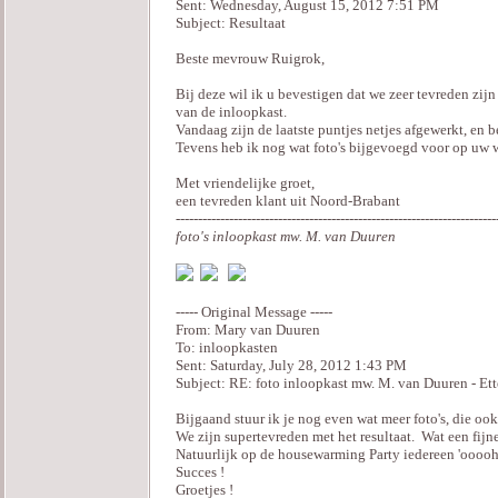
Sent: Wednesday, August 15, 2012 7:51 PM
Subject: Resultaat
Beste mevrouw Ruigrok,
Bij deze wil ik u bevestigen dat we zeer tevreden zijn
van de inloopkast.
Vandaag zijn de laatste puntjes netjes afgewerkt, en be
Tevens heb ik nog wat foto's bijgevoegd voor op uw 
Met vriendelijke groet,
een tevreden klant uit Noord-Brabant
------------------------------------------------------------------------
foto's inloopkast mw. M. van Duuren
----- Original Message -----
From: Mary van Duuren
To: inloopkasten
Sent: Saturday, July 28, 2012 1:43 PM
Subject: RE: foto inloopkast mw. M. van Duuren - Et
Bijgaand stuur ik je nog even wat meer foto's, die oo
We zijn supertevreden met het resultaat. Wat een fijne
Natuurlijk op de housewarming Party iedereen 'ooooh
Succes !
Groetjes !