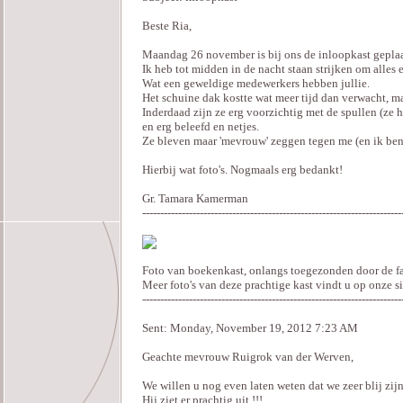
Beste Ria,
Maandag 26 november is bij ons de inloopkast geplaa
Ik heb tot midden in de nacht staan strijken om alles 
Wat een geweldige medewerkers hebben jullie.
Het schuine dak kostte wat meer tijd dan verwacht, ma
Inderdaad zijn ze erg voorzichtig met de spullen (ze 
en erg beleefd en netjes.
Ze bleven maar 'mevrouw' zeggen tegen me (en ik ben 
Hierbij wat foto's. Nogmaals erg bedankt!
Gr. Tamara Kamerman
------------------------------------------------------------------------
Foto van boekenkast, onlangs toegezonden door de fam
Meer foto's van deze prachtige kast vindt u op onze s
------------------------------------------------------------------------
Sent: Monday, November 19, 2012 7:23 AM
Geachte mevrouw Ruigrok van der Werven,
We willen u nog even laten weten dat we zeer blij zijn
Hij ziet er prachtig uit !!!