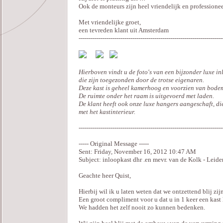
Ook de monteurs zijn heel vriendelijk en professioneel
Met vriendelijke groet,
een tevreden klant uit Amsterdam
------------------------------------------------------------------------
Hierboven vindt u de foto's van een bijzonder luxe in
die zijn toegezonden door de trotse eigenaren.
Deze kast is geheel kamerhoog en voorzien van bode
De ruimte onder het raam is uitgevoerd met laden.
De klant heeft ook onze luxe hangers aangeschaft, d
met het kastinterieur.
------------------------------------------------------------------------
----- Original Message -----
Sent: Friday, November 16, 2012 10:47 AM
Subject: inloopkast dhr .en mevr. van de Kolk - Leide
Geachte heer Quist,
Hierbij wil ik u laten weten dat we ontzettend blij zi
Een groot compliment voor u dat u in 1 keer een kast 
We hadden het zelf nooit zo kunnen bedenken.