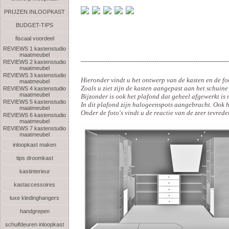
PRIJZEN INLOOPKAST
BUDGET-TIPS
fiscaal voordeel
REVIEWS 1 kastenstudio
maatmeubel
------------------------------------------------------------------------
REVIEWS 2 kastenstudio
maatmeubel
REVIEWS 3 kastenstudio
Hieronder vindt u het ontwerp van de kasten en de fot
maatmeubel
Zoals u ziet zijn de kasten aangepast aan het schuine
REVIEWS 4 kastenstudio
maatmeubel
Bijzonder is ook het plafond dat geheel afgewerkt is m
REVIEWS 5 kastenstudio
In dit plafond zijn halogeenspots aangebracht. Ook h
maatmeubel
Onder de foto's vindt u de reactie van de zeer tevrede
REVIEWS 6 kastenstudio
maatmeubel
REVIEWS 7 kastenstudio
maatmeubel
inloopkast maken
tips droomkast
kastinterieur
kastaccessoires
luxe kledinghangers
handgrepen
schuifdeuren inloopkast