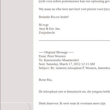
(echt voor iedere portemonnee kan een oplossing ge
Wij staan nu elke keer met heel veel plezier voor (in)
Bedankt Ria en André!
M.vr.gr.
Anet & Eric Jan.
Zwijndrecht
------------------------------------------------------------------------
----- Original Message -----
From: Peter Wouters
To: Kastenstudio Maatmeubel
Sent: Saturday, March 17, 2012 12:11 AM
Subject: Re: inmeten inloopkast P. Wouters, Amersfoo
Beste Ria,
De inloopkast ziet er fantastisch uit, die jongens heb
Dank daarvoor. Ik weet waar ik voortaan moet zijn.