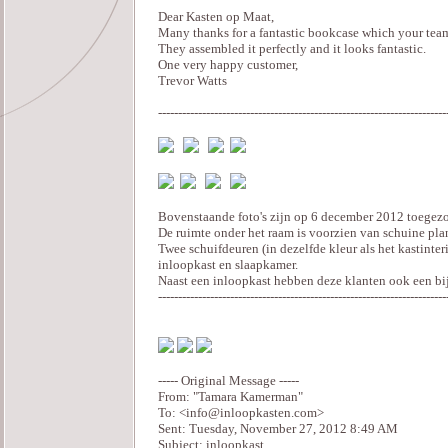
Dear Kasten op Maat,
Many thanks for a fantastic bookcase which your team
They assembled it perfectly and it looks fantastic.
One very happy customer,
Trevor Watts
------------------------------------------------------------------------
Bovenstaande foto's zijn op 6 december 2012 toegez
De ruimte onder het raam is voorzien van schuine pla
Twee schuifdeuren (in dezelfde kleur als het kastinte
inloopkast en slaapkamer.
Naast een inloopkast hebben deze klanten ook een bi
------------------------------------------------------------------------
----- Original Message -----
From: "Tamara Kamerman"
To: <info@inloopkasten.com>
Sent: Tuesday, November 27, 2012 8:49 AM
Subject: inloopkast