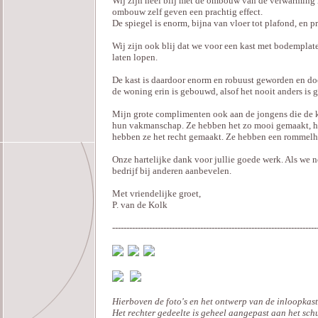
Wij zijn heel blij met de ombouw van de verwarming m
ombouw zelf geven een prachtig effect.
De spiegel is enorm, bijna van vloer tot plafond, en p
Wij zijn ook blij dat we voor een kast met bodempla
laten lopen.
De kast is daardoor enorm en robuust geworden en doord
de woning erin is gebouwd, alsof het nooit anders is 
Mijn grote complimenten ook aan de jongens die de k
hun vakmanschap. Ze hebben het zo mooi gemaakt, het sl
hebben ze het recht gemaakt. Ze hebben een rommelh
Onze hartelijke dank voor jullie goede werk. Als we
bedrijf bij anderen aanbevelen.
Met vriendelijke groet,
P. van de Kolk
------------------------------------------------------------------------
Hierboven de foto's en het ontwerp van de inloopkast
Het rechter gedeelte is geheel aangepast aan het sch